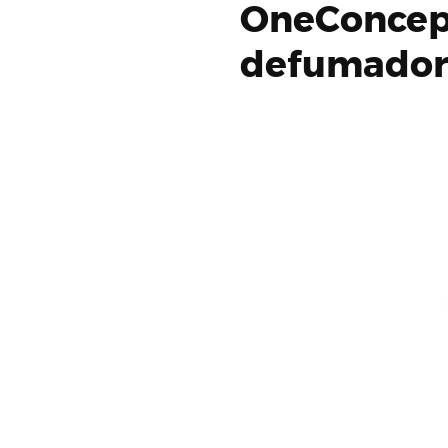
OneConcept
defumador 