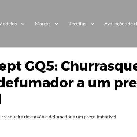
Modelos
Marcas
Receitas
Avaliações de c
pt GQ5: Churrasque
 defumador a um pr
l
asqueira de carvão e defumador a um preço imbatível