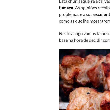
Esta churrasqueira a carvã
fumaça.
As opiniões recol
problemas e a sua
excelent
como as que lhe mostraremo
Neste artigo vamos falar s
base na hora de decidir c