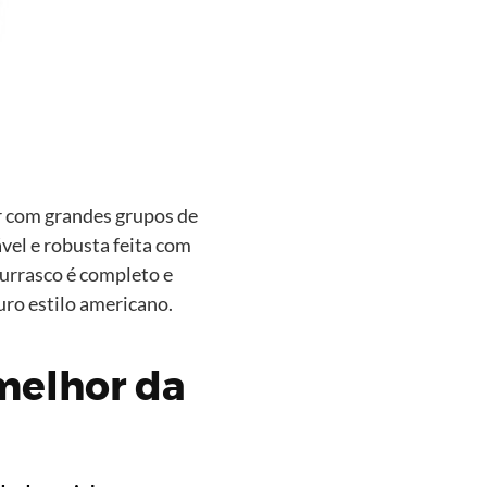
r com grandes grupos de
vel e robusta feita com
hurrasco é completo e
uro estilo americano.
melhor da