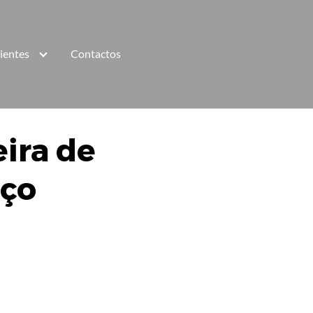
lientes
Contactos
ira de
eço