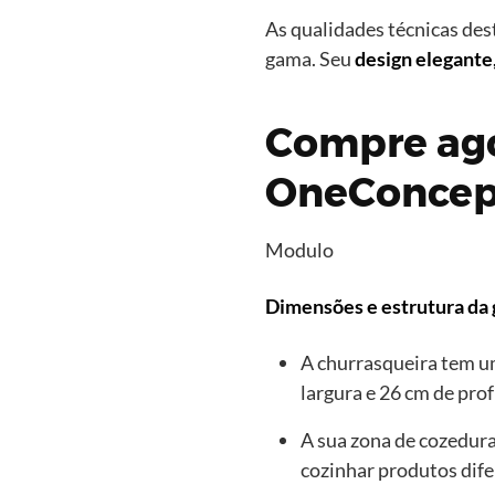
As qualidades técnicas de
gama. Seu
design elegante,
Compre ago
OneConcep
Modulo
Dimensões e estrutura da 
A churrasqueira tem 
largura e 26 cm de pro
A sua zona de cozedur
cozinhar produtos dife