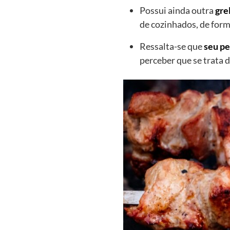
Possui ainda outra
gre
de cozinhados, de form
Ressalta-se que
seu pe
perceber que se trata 