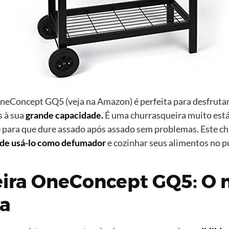
OneConcept GQ5 (veja na Amazon) é perfeita para desfruta
s à sua
grande capacidade.
É uma churrasqueira muito está
e para que dure assado após assado sem problemas. Este c
de usá-lo como defumador
e cozinhar seus alimentos no p
ira OneConcept GQ5: O 
a