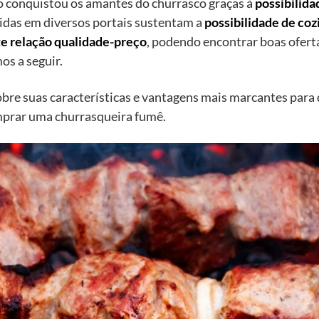
o conquistou os amantes do churrasco graças à
possibilida
hidas em diversos portais sustentam a
possibilidade de coz
e relação qualidade-preço
, podendo encontrar boas ofert
s a seguir.
obre suas características e vantagens mais marcantes par
omprar uma churrasqueira fumê.