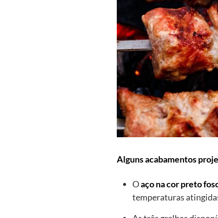
Alguns acabamentos proje
O
aço na cor preto fos
temperaturas atingidas