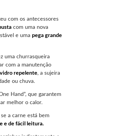
eu com os antecessores
busta
com uma nova
estável e uma
pega grande
fez uma churrasqueira
upar com a manutenção
 vidro repelente
, a sujeira
dade ou chuva.
“One Hand”, que garantem
ar melhor o calor.
 se a carne está bem
e de fácil leitura.