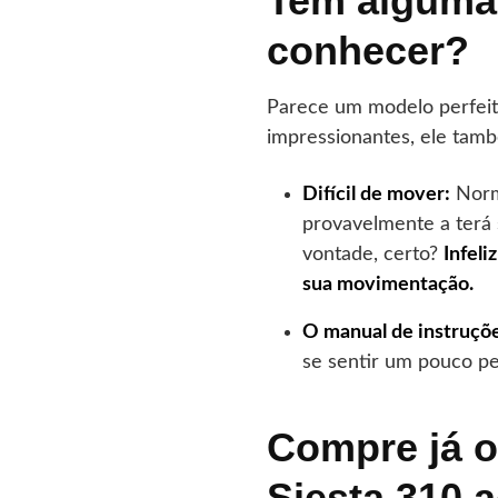
Tem alguma
conhecer?
Parece um modelo perfeit
impressionantes, ele tam
Difícil de mover:
Norm
provavelmente a terá
vontade, certo?
Infeli
sua movimentação.
O manual de instruçõe
se sentir um pouco p
Compre já o
Siesta 310 