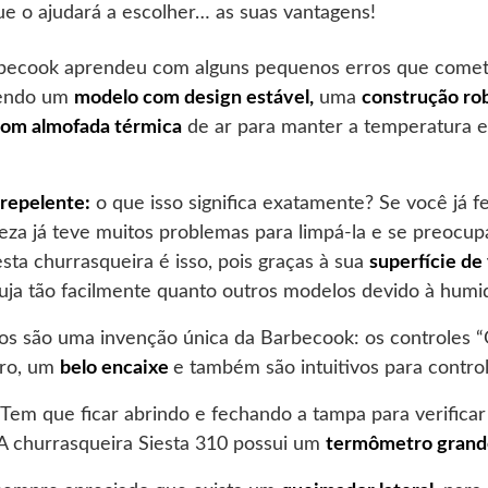
e o ajudará a escolher… as suas vantagens!
becook aprendeu com alguns pequenos erros que comet
cendo um
modelo com design estável,
uma
construção ro
om almofada térmica
de ar para manter a temperatura 
repelente:
o que isso significa exatamente? Se você já 
teza já teve muitos problemas para limpá-la e se preoc
sta churrasqueira é isso, pois graças à sua
superfície de
uja tão facilmente quanto outros modelos devido à humi
s são uma invenção única da Barbecook: os controles 
ro, um
belo encaixe
e também são intuitivos para control
Tem que ficar abrindo e fechando a tampa para verificar
A churrasqueira Siesta 310 possui um
termômetro grande 