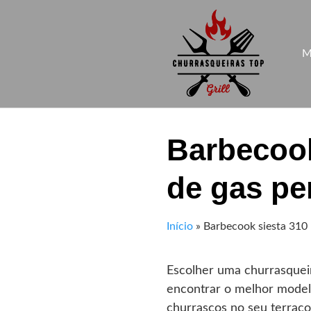
Skip
to
content
M
Barbecook
de gas per
Início
»
Barbecook siesta 310 –
Escolher uma churrasquei
encontrar o melhor model
churrascos no seu terraço,