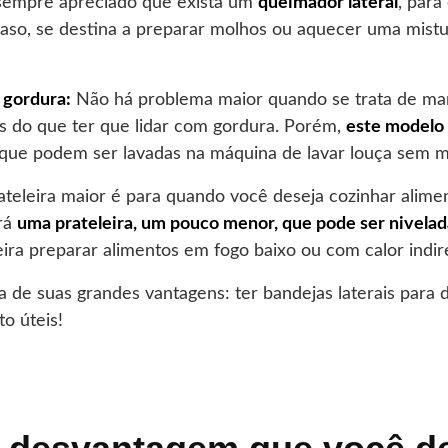
sempre apreciado que exista um
queimador lateral
, para
caso, se destina a preparar molhos ou aquecer uma mistur
 gordura:
Não há problema maior quando se trata de ma
s do que ter que lidar com gordura. Porém,
este modelo 
que podem ser lavadas na máquina de lavar louça sem m
ateleira maior é para quando você deseja cozinhar alimen
rá
uma prateleira, um pouco menor, que pode ser nivelad
eira preparar alimentos em fogo baixo ou com calor indir
de suas grandes vantagens: ter bandejas laterais para d
o úteis!