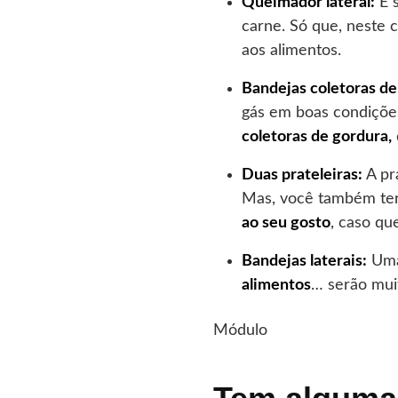
Queimador lateral:
É 
carne. Só que, neste 
aos alimentos.
Bandejas coletoras de
gás em boas condiçõe
coletoras de gordura,
Duas prateleiras:
A pr
Mas, você também te
ao seu gosto
, caso qu
Bandejas laterais:
Uma 
alimentos
… serão muit
Módulo