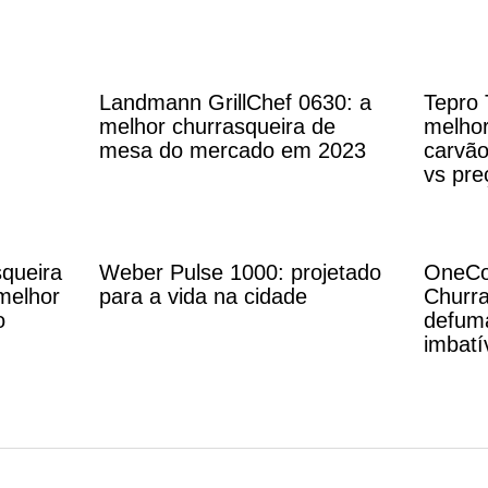
s
Landmann GrillChef 0630: a
Tepro 
melhor churrasqueira de
melhor
mesa do mercado em 2023
carvão
vs pre
queira
Weber Pulse 1000: projetado
OneCo
melhor
para a vida na cidade
Churra
o
defum
imbatí