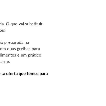
a. O que vai substituir
ou!
ão preparada na
com duas grelhas para
 alimentos e um prático
carne.
nta oferta que temos para