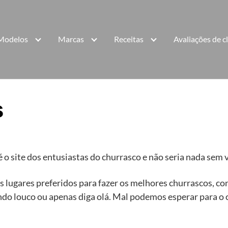
Modelos
Marcas
Receitas
Avaliações de c
s
 o site dos entusiastas do churrasco e não seria nada sem 
s lugares preferidos para fazer os melhores churrascos, co
do louco ou apenas diga olá. Mal podemos esperar para o 