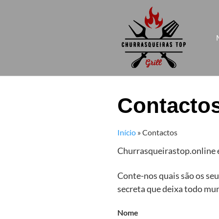
Skip
to
content
Contacto
Início
»
Contactos
Churrasqueirastop.online é
Conte-nos quais são os seu
secreta que deixa todo mun
Nome