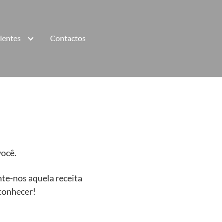
lientes
Contactos
você.
nte-nos aquela receita
conhecer!