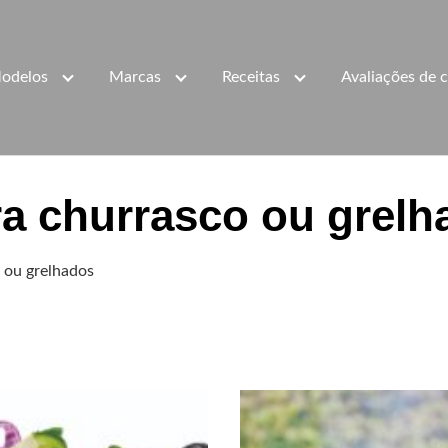
odelos
Marcas
Receitas
Avaliações de c
a churrasco ou grelh
 ou grelhados