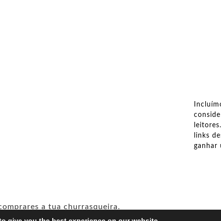
Incluím
conside
leitore
links d
ganhar
 comprares a tua churrasqueira.
to give you the best experience on our website.