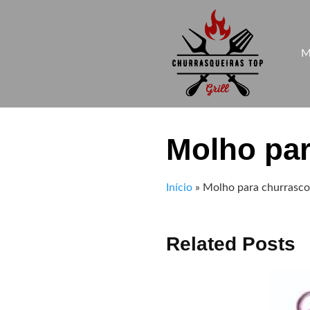
Skip
to
content
M
Molho par
Início
»
Molho para churrasco
Related Posts